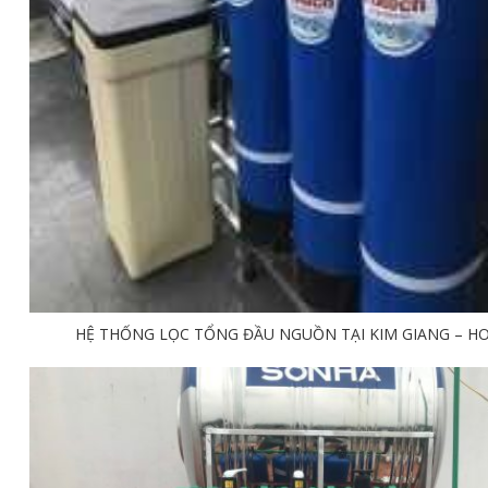
HỆ THỐNG LỌC TỔNG ĐẦU NGUỒN TẠI KIM GIANG – H