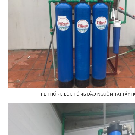
HỆ THỐNG LỌC TỔNG ĐẦU NGUỒN TẠI TÂY H