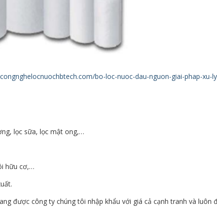
//congnghelocnuochbtech.com/bo-loc-nuoc-dau-nguon-giai-phap-xu-ly
ng, lọc sữa, lọc mật ong,…
ôi hữu cơ,…
uất.
ng được công ty chúng tôi nhập khẩu với giá cả cạnh tranh và luôn