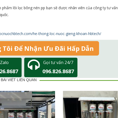
ản phẩm lõi lọc bông nén pp bạn sẽ được nhân viên của công ty tư vấn 
quốc.
locnuochbtech.com/he-thong-loc-nuoc-gieng-khoan-hbtech/
g Tôi Để Nhận Ưu Đãi Hấp Dẫn
 Zalo
Gọi tư vấn 24/7
26.8687
096.826.8687
BÀI VIẾT LIÊN QUAN