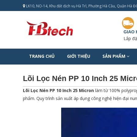
LK10, NO-14, Khu đất dịch vụ Hà Trì, Phường Hà Cầu, Quận Hà Đô
GIAO
Lắp đặ
TRANG CHỦ
GIỚI THIỆU
SẢN PHẨM
Lõi Lọc Nén PP 10 Inch 25 Mic
Lõi Lọc Nén PP 10 Inch 25 Micron
làm từ 100% polyprop
phẩm. Quy trình sản xuất áp dụng công nghệ hiện đại nun