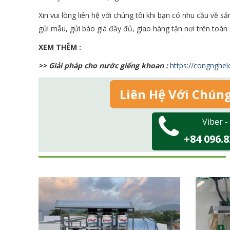
Xin vui lòng liên hệ với chúng tôi khi bạn có nhu cầu về s
gửi mẫu, gửi báo giá đầy đủ, giao hàng tận nơi trên toàn 
XEM THÊM :
>> Giải pháp cho nước giếng khoan :
https://congnghe
Liên Hệ Với Chún
Viber -
+84 096.8