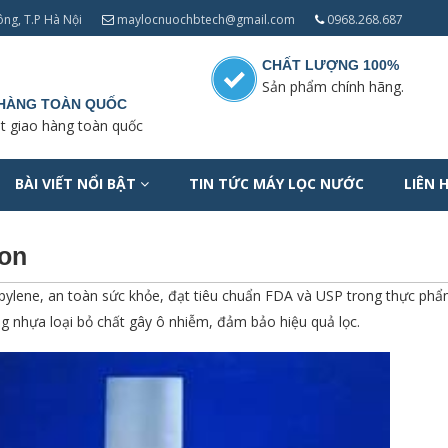
ng, T.P Hà Nội
maylocnuochbtech@gmail.com
0968.268.687
CHẤT LƯỢNG 100%
Sản phẩm chính hãng.
 HÀNG TOÀN QUỐC
t giao hàng toàn quốc
BÀI VIẾT NỔI BẬT
TIN TỨC MÁY LỌC NƯỚC
LIÊN 
ron
ylene, an toàn sức khỏe, đạt tiêu chuẩn FDA và USP trong thực ph
g nhựa loại bỏ chất gây ô nhiễm, đảm bảo hiệu quả lọc.